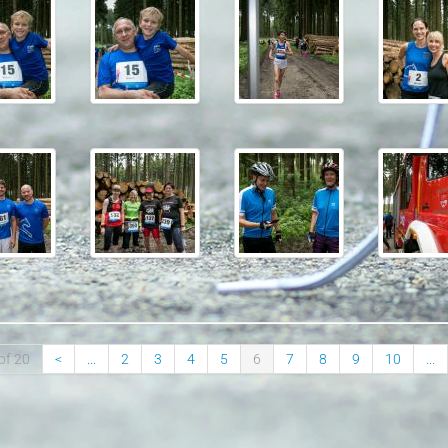
of 20
<
...
2
3
4
5
6
7
8
9
10
...