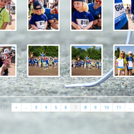
f 27
<
...
3
4
5
6
7
8
9
10
11
...